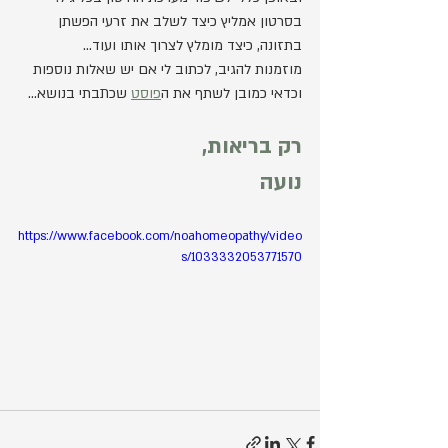
בסרטון אמליץ כיצד לשלב את זרעי הפשתן 
בתזונה, כיצד מומלץ לצרוך אותו ועוד...
מוזמנות להגיב, לכתוב לי אם יש שאלות נוספות
וכדאי כמובן לשתף את ה
פוסט
 שכתבתי בנושא...
רק בריאות,
נועה
https://www.facebook.com/noahomeopathy/video
s/1033332053771570