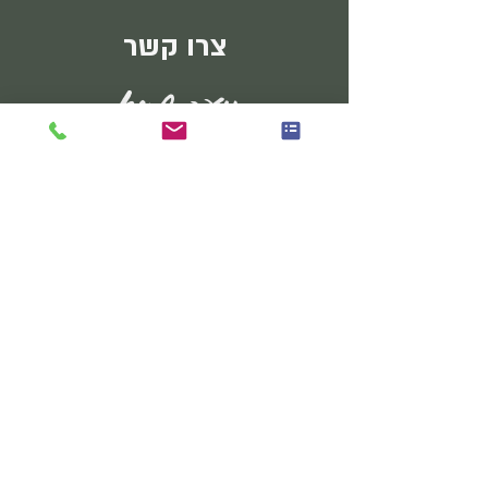
צרו קשר
נועה שגיא
הומאופטיה קלאסית | נטורופתיה | מאסטר NLP
סמינר אפעל, בית זיוה, רמת-גן
מרים החשמונאית 27 א', תל אביב יפו
התחייה 24, חולון
טלפון:
050-5912728