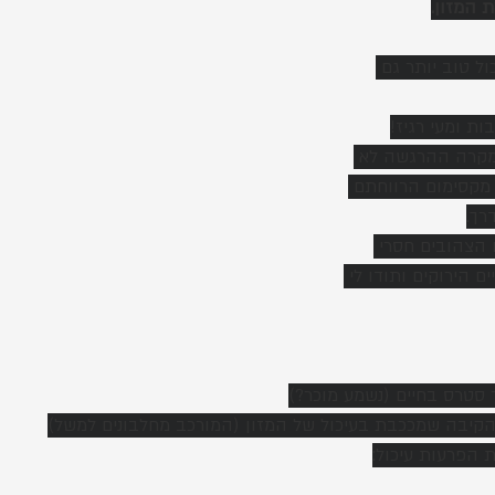
ת המזון.
ול טוב יותר גם 
ות ומעי רגיז!
במקרה ההרגשה לא 
מקסימום הרווחתם 
רך.
הצהובים חסרי 
ם הירוקים ותודו לי 
 סטרס בחיים (נשמע מוכר?)
הקיבה שמככבת בעיכול של המזון (המורכב מחלבונים למשל)
ת הפרעות עיכול: