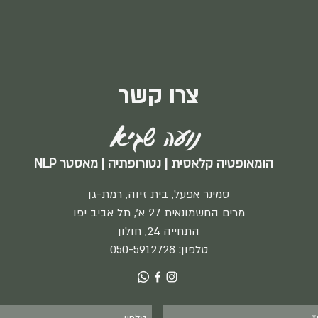
גוף ונפש
בואו נ
צרו קשר
נועה שגיא
הומאופטיה קלאסית | נטורופתיה | מאסטר NLP
סמינר אפעל, בית זיוה, רמת-גן
מרים החשמונאית 27 א', תל אביב יפו
התחייה 24, חולון
טלפון:
050-5912728