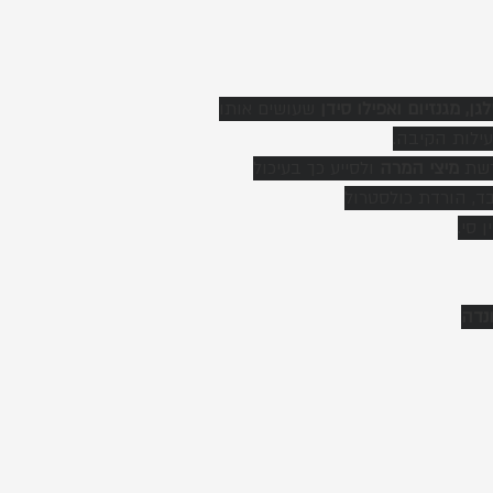
גן, מגנזיום ואפילו סידן 
שעושים אותו
ילות הקיבה.
שת 
מיצי המרה
 ולסייע כך בעיכול
בד, הורדת כולסטרול
 סי.
נדה