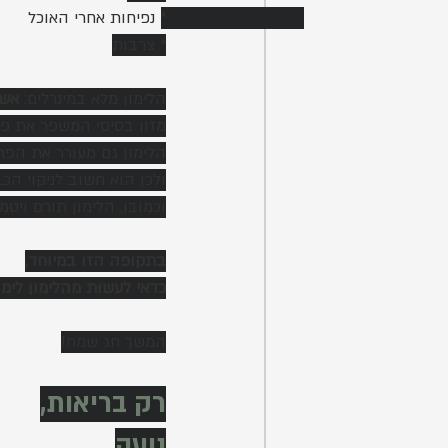
* נפיחות אחרי האוכל 
* צרבות
הלימון מלא במינרלים: 
אשל
מזון בסיסי המשפר את פע
הלימון גם מעורר את הפר
ולכן הוא חשוב לניקוי הכ
וכמובן, הלימון תורם ויטמין
בתקופה הזו במיוחד,
כדאי לעשות מהלימון לימו
המשך חג שמח!
רק בריאות,
נועה