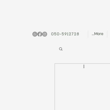
More...
050-5912728