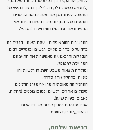
לעומק את הקשר בין הסימפטום שמתבטא בגוף 
(לדוגמא כסיסה, דלקת וכו') לבין המצב הנפשי של 
המטופל. לאחר מכן אנו מאתרים את הביטויים 
הנוספים שלו בגוף ובנפש, ובסיום הבירור אני 
מתאימה את הפורמולה המדוייקת למטופל.
התכשירים ההומאופתים (וישנם מאות) נבדלים זה 
מזה על פי מדדים פיזיים, רגשיים ומנטליים רבים.
הנבדלות והרב-גוניות מאפשרות את התאמתם 
המדוייקת למטופל,
ומולידה תוצאות משמעותיות, הן רגשיות והן 
פיזיות, בתהליך אחד סדרתי.
התהליך ההומאופתי תומך ואף מזרז תהליכים 
טיפוליים אחרים, רגשיים וכמובן גופניים (מחלות, 
כאבים, בעיות שינה).
אתם מוזמנים כמובן לפנות אלי בשאלות 
ולהתייעץ ובכייף לשתף.
בריאות שלמה,