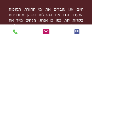
היום אנו עוברים את ימי החורף, תקופות
המעבר וגם את המחלות כשהן מתפרצות
בקלות יתר. כמו כן אנחנו מזהים מייד את
ההתחלה של ההתקררות, ואז
אחרי אנליזה
של נעה וטיפול, ההתקררות נעצרת ולא מגיעים
למצב של מחלה ממשית.
תוך כדי הטיפול של
שהם גם אני התחלתי לטפל בכאבי ראש שהיו
חוזרים ונשנים, וגם הטיפול הזה הניב תוצאות
מצויינות והיום התדירות שלהם מאוד נמוכה.
לשאלות אפשר לשלוח לי מייל."
מיכל, אמא של שהם
michalma100@gmail.com