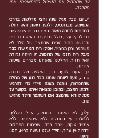
עד שהתחיל את הטיפול ההומאופתי. אמו
מספרת:
"שהם סבל
מגיל שנה וחצי מדלקות בדרכי
הנשימה, מברונכיט, דלקת ריאות והיה חולה
בתדירות גבוהה מאוד.
תמיד נדרשו אינהלציות
כדי להקל עליו, כולל בודיקורט והמסת כדורים
והרגשנו בתור הורים שהמצב של הילד לא
משתפר ורק מחמיר.
אפילו ריח הגוף שלו כבר
קיבל ריח חזק של תרופות.
זו הייתה נקודת
האל חזור. החלטנו שאנחנו מבררים שיטות
אחרות.
כך הגענו לנועה דרך המלצה של חברה
טובה,
נועה ליוותה אותנו בכל רגע של מחלה
שהתפרצה, נותנת מענה מיידי כדי להרגיע
ולמתן המצב, וכמובן נמצאת איתנו בקשר על
מנת לוודא שהמצב אכן השתפר והילד מרגיש
טוב.
ואכן, לא האמנו בהתחלה, אבל הצלחנו
להתגבר על המחלות ללא אינהלציות וללא
אנטיביוטיקה, ויותר מזה, שכיחות המחלות
ירדה לאין ערוך, והילד שלנו נעשה בריא, חסון
וחיוני.