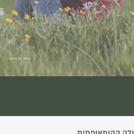
צילום: טל גרינברג
לה ההומאופתית