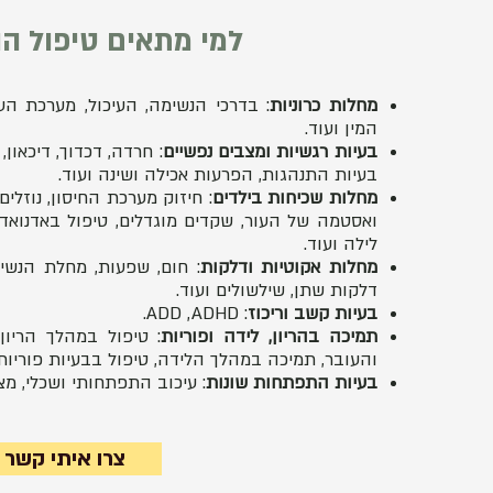
למי מתאים טיפול ה
מחלות כרוניות
: בדרכי הנשימה, העיכול, מערכת הע
המין ועוד.
בעיות רגשיות ומצבים נפשיים
: חרדה, דכדוך, דיכאון,
בעיות התנהגות, הפרעות אכילה ושינה ועוד.
מחלות שכיחות בילדים
: חיזוק מערכת החיסון, נוזלי
ואסטמה של העור, שקדים מוגדלים, טיפול באדנואד
לילה ועוד.
מחלות אקוטיות ודלקות
: חום, שפעות, מחלת הנשיקה
דלקות שתן, שילשולים ועוד.
בעיות קשב וריכוז
: ADD ,ADHD.
תמיכה בהריון, לידה ופוריות
: טיפול במהלך הריו
והעובר, תמיכה במהלך הלידה, טיפול בבעיות פוריות 
בעיות התפתחות שונות
: עיכוב התפתחותי ושכלי, מצב
צרו איתי קשר