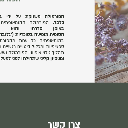
הפורמולה משווקת על ידי ב
בלבד.
הפורמולה ההומאופתית
באופן סדרתי והוא נט
הסופית מופיעה בסוכריות ("גלובולי
ספציפיות ומכלול ביטויים רגשיים וא
תהליך גילוי איפיוני הפורמולה נע
ומניסיון קליני שתחילתו לפני למעלה מ-250 
צרו קשר