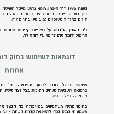
בשנת 1796 ד"ר האנמן, רופא גרמני מייסד השיטה
, 
כינן בשדה פיתחו סימפטומים הדומים למחלת המל
חולים במלריה מטופלים גם בימינו בתרופה זו.
ד"ר האנמן התבסס על תצפיות קליניות נוספות 
הריפוי: "דומה ניתן לריפוי ע"י דומה לו".
דוגמאות לשימוש בחוק דומ
אחרות
שימוש בבצל גורם לדמע והפרשה מוגברת מ
ברפואה הטבעית מניחים חתיכות בצל לצד מיטת ה
מיצוי של בצל בדבש.
בהומאופתיה
משתמשים בפורמולה בה
הבצל מהו
משמעותי במים בכדי לרפא את קדחת השחת
- אלרג