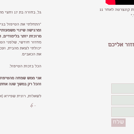
"בעקבות הטיפול ההומאופתי בני הפסיק לקחת קונצרטה לאחר 11
גל, בחורה בת 17 וחצי מתארת:
"
"התחלתי את הטיפול בגיל 16, כבר במשך שנה אני נמצאת בטי
ומרגישה שינוי משמעותי, 
מרוכזת יותר בלימודים, 
מחזור חודשי, שלפני הטי
זור אליכם
יכולתי לצאת מהבית, ועכ
את הכאבים.
הכל בזכות הטיפול.
אני ממש שמחה מהטיפול 
והכל רק במשך שנה אחת.
לשאלות, רונית שפירא (אימא של 
- גל
שלח