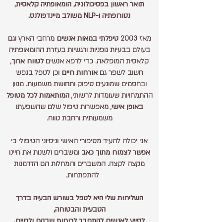
תואר ראשון בפסיכולוגיה, הומאופתיה קלאסית,
נטורופתיה ו-NLP משולב מיינדפולנס.
מאז 2003
טיפלתי במאות אנשים
מרחבי הארץ וגם
בעולם בבעיות גופניות ורגשיות בעזרת ההומאופתיה
קלאסית המופלאה. כדי לרפא אנשים
לטווח ארוך
,
חשוב לשפר גם
אורחות חיים
וכן לטפל בנפש
ובחסמים שמונעים סיפוק ותחושת משמעות. מגוון
ההתמחויות שעומדות לרשותי,
המותאמות לכל מטופל
באופן אישי
, מאפשרות טיפול שלם שהשפעתו
משמעותית ורחבת טווח.
אני יכולה להעיד מסיפורי האישי וניסיוני הטיפולי כי
אפשר לצמוח מתוך כאב
ומשברים ולשנות את חיינו
מקצה לקצה. המשברים והמחלות הם הזדמנות
להתפתחות.
השליחות שלי היא לטפל בשורש הבעיה בדרך
הטבעית והבטוחה,
לסייע לאנשים להתחבר לכוחות שבהם
ולחיים,