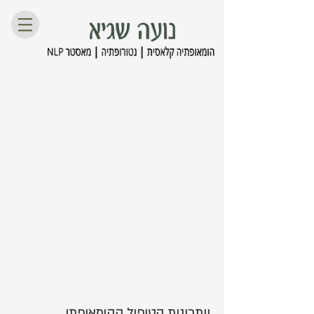
היי אני בחור בן 24, הגעתי לנועה (דרך הפורום של
הומיאופתיה קלאסית בתפוז) עקב בעיית גימגום,
הגעתי לפגישה הראשונה ללא יותר מידי ציפיות, נועה
הסבירה לי על הטיפול ועל המשמעות שלו והתחלנו
לרוץ עם זה, היום כעבור 10 חודשים, הדיבור השתפר
לי פלאים, ויחד עם זאת תכונות אופי נוספות השתפרו
גם כן לדוגמא: כיום אני פחות אדיש, יותר אנרגטי,
פחות מופנם וובעל בטחון עצמי גבוה יותר.
כמובן שיש עוד דרך ארוכה אבל אני אופטימי לחלוטין,
וכבר יש תוצאות בשטח.
לכל שאלה כלשהי אשמח לענות
barakdoa@walla.com
טיפול הומאופתי בגימגום
ייתרונות הטיפול ההומאופתי