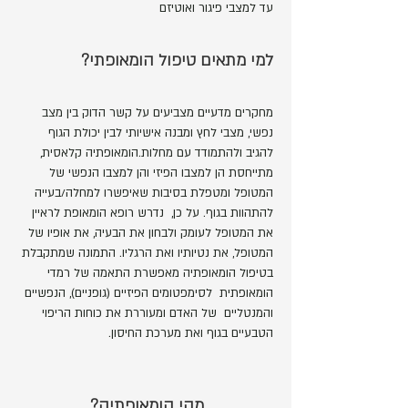
עד למצבי פיגור ואוטיזם
למי מתאים טיפול הומאופתי?
מחקרים מדעיים מצביעים על קשר הדוק בין מצב
נפשי, מצבי לחץ ומבנה אישיותי לבין יכולת הגוף
להגיב ולהתמודד עם מחלות.הומאופתיה קלאסית,
מתייחסת הן למצבו הפיזי והן למצבו הנפשי של
המטופל ומטפלת בסיבות שאיפשרו למחלה/בעייה
להתהוות בגוף. על כן, נדרש רופא הומאופת לראיין
את המטופל לעומק ולבחון את הבעיה, את אופיו של
המטופל, את נטיותיו ואת הרגליו. התמונה שמתקבלת
בטיפול הומאופתיה מאפשרת התאמה של רמדי
הומאופתית לסימפטומים הפיזיים (גופניים), הנפשיים
והמנטליים של האדם ומעוררת את כוחות הריפוי
הטבעיים בגוף ואת מערכת החיסון.
מהי הומאופתיה?