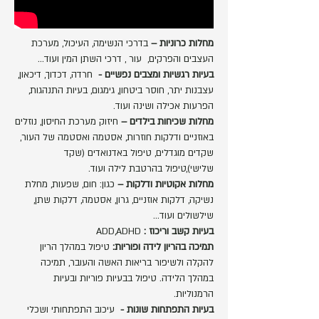
מחלות כרוניות –
בדרכי הנשימה, העיכול, מערכת
העצבים והפרקים, עור , דרכי השתן המין ועוד...
בעיות רגשיות ומצבים נפשיים -
חרדה, דכדוך, דיכאון,
עצבנות יתר, חוסר ביטחון, גימגום, בעיות התנהגות,
הפרעות אכילה ושינה ועוד.
מחלות שכיחות בילדים –
חיזוק מערכת החיסון, נוזלים
באוזניים ודלקות חוזרות, אסטמה ואסטמה של העור,
שקדים מוגדלים, טיפול באדנואדים (שקד
שלישי),טיפול בהרטבת לילה ועוד.
מחלות אקוטיות ודלקות –
כגון: חום, שפעות, מחלת
נשיקה, דלקות אוזניים, גרון, אסטמה, דלקות שתן,
שילשולים ועוד...
בעיות קשב וריכוז :
ADD,ADHD
תמיכה בהריון לידה ופוריות:
טיפול במהלך הריון
להקלה ולשיפור בריאות האשה והעובר, תמיכה
במהלך הלידה. טיפול בבעיות פוריות ובעיות
הרמנוליות.
בעיות התפתחות שונות -
עיכוב התפתחותי ושכלי