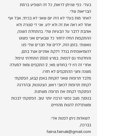
בעלי. כפי שניתן לראות, כל זה השפיע ברמת
הבריאות שלי.
לאחר מות בעלי לא היה יום שאני לא בכיתי, אבל אף
אחד לא ראה את זה ולא ידע. אני די סגורה ולא
אוהבת לדבר על הבעיות שלי. בהתחלת השנה,
ההתקפות החלו לחזור כל שבועיים ואני פשוט
נואשתי. בזמן הזה, ילדים של חברים שלי פנו
להומיאופתית בגלל דלקת אוזניים אצל בתם,
והחלטתי גם לנסות. במרץ 2010 התחלתי טיפול.
אחרי זה היו לי בחודש מאי, 2 התקפים ומאז למעלה
משנה וחצי ההתקפים לא חזרו.
מלבד תרופות שאני לוקחת באפן קבוע, הפסקתי
לקחת תרופות לכאבי ראש, הצטננות, ובהדרגה
הפסקתי לקחת את תרופה משתנת.
בנוסף, מצב נפשי הרבה יותר טוב. הפסקתי לבכות
ומשתדלת להנות מהחיים.
לשאלות ניתן לפנות אלי:
בברכה,
faina.fainak@gmail.com