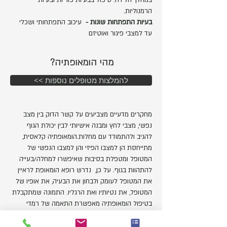
במהלך הלידה. טיפול בבעיות פוריות ובעיות
הרמנוליות.
בעיות התפתחות שונות -
עיכוב התפתחותי ושכלי
עד למצבי פיגור ואוטיזם
מהי הומאופתיה?
<< להמלצות מטופלים נוספות
מחקרים מדעיים מצביעים על קשר הדוק בין מצב
נפשי, מצבי לחץ ומבנה אישיותי לבין יכולת הגוף
להגיב ולהתמודד עם מחלות.הומאופתיה קלאסית,
מתייחסת הן למצבו הפיזי והן למצבו הנפשי של
המטופל ומטפלת בסיבות שאיפשרו למחלה/בעייה
להתהוות בגוף. על כן, נדרש רופא הומאופת לראיין
את המטופל לעומק ולבחון את הבעיה, את אופיו של
המטופל, את נטיותיו ואת הרגליו. התמונה שמתקבלת
בטיפול הומאופתיה מאפשרת התאמה של רמדי
הומאופתית לסימפטומים הפיזיים (גופניים), הנפשיים
והמנטליים של האדם ומעוררת את כוחות הריפוי