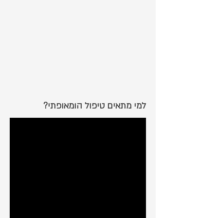
מחלות!
במהלך טיפול הומאופתי מוצלח המטופלים
נזקקים לפחות ופחות תרופות רגילות
והתערבויות קונבנציונאליות.
בטיפול המאופתימצבו הגופני הבריאותי והנפשי
של המטופל משתפרים בתהליך טיפולי אחד!
ההומאופתיה מסייעת גם במצבים שהרפואה
הקונבנציונאלית מתקשה לרפא.
למי מתאים טיפול הומאופתי?