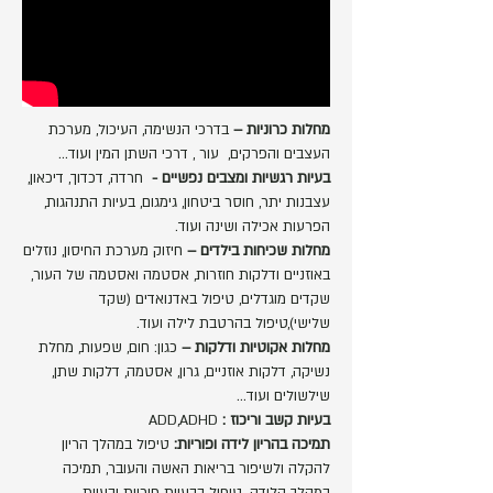
מחלות כרוניות –
בדרכי הנשימה, העיכול, מערכת
העצבים והפרקים, עור , דרכי השתן המין ועוד...
בעיות רגשיות ומצבים נפשיים -
חרדה, דכדוך, דיכאון,
עצבנות יתר, חוסר ביטחון, גימגום, בעיות התנהגות,
הפרעות אכילה ושינה ועוד.
מחלות שכיחות בילדים –
חיזוק מערכת החיסון, נוזלים
באוזניים ודלקות חוזרות, אסטמה ואסטמה של העור,
שקדים מוגדלים, טיפול באדנואדים (שקד
שלישי),טיפול בהרטבת לילה ועוד.
מחלות אקוטיות ודלקות –
כגון: חום, שפעות, מחלת
נשיקה, דלקות אוזניים, גרון, אסטמה, דלקות שתן,
שילשולים ועוד...
בעיות קשב וריכוז :
ADD,ADHD
תמיכה בהריון לידה ופוריות:
טיפול במהלך הריון
להקלה ולשיפור בריאות האשה והעובר, תמיכה