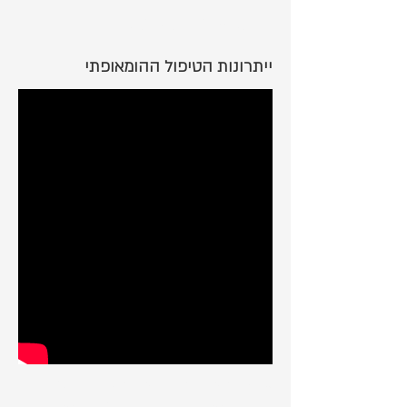
המלצות מטופלים:
ייתרונות הטיפול ההומאופתי
טיפול הומאופתי מחזק את המערכת החיסונית
הטיבעית של גופך ועוזר בריפוי ומניעה של