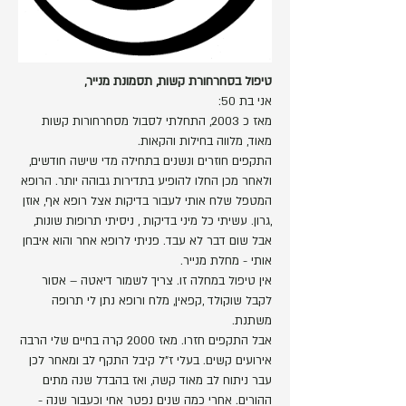
טיפול בסחרחורת קשות, תסמונת מנייר,
אני בת 50:
מאז כ 2003, התחלתי לסבול מסחרחורות קשות
מאוד, מלווה בחילות והקאות.
התקפים חוזרים ונשנים בתחילה מדי שישה חודשים,
ולאחר מכן החלו להופיע בתדירות גבוהה יותר. הרופא
המטפל שלח אותי לעבור בדיקות אצל רופא אף, אוזן
,גרון. עשיתי כל מיני בדיקות , ניסיתי תרופות שונות,
אבל שום דבר לא עבד. פניתי לרופא אחר והוא איבחן
אותי - מחלת מנייר.
אין טיפול במחלה זו. צריך לשמור דיאטה – אסור
לקבל שוקולד ,קפאין, מלח ורופא נתן לי תרופה
משתנת.
אבל התקפים חזרו. מאז 2000 קרה בחיים שלי הרבה
אירועים קשים. בעלי ז"ל קיבל התקף לב ומאחר לכן
עבר ניתוח לב מאוד קשה, ואז בהבדל שנה מתים
ההורים. אחרי כמה שנים נפטר אחי וכעבור שנה -