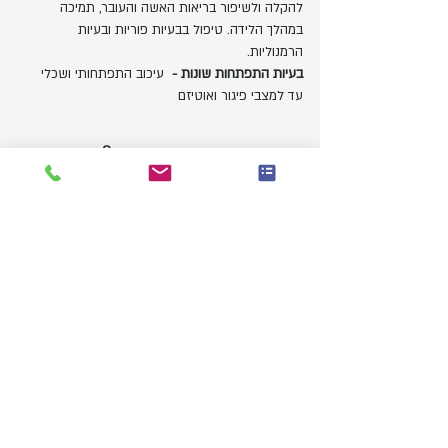
להקלה ולשיפור בריאות האשה והעובר, תמיכה
במהלך הלידה. טיפול בבעיות פוריות ובעיות
הרמנוליות.
בעיות התפתחות שונות -
עיכוב התפתחותי ושכלי
עד למצבי פיגור ואוטיזם
מהי הומאופתיה?
מחקרים מדעיים מצביעים על קשר הדוק בין מצב
נפשי, מצבי לחץ ומבנה אישיותי לבין יכולת הגוף
להגיב ולהתמודד עם מחלות.הומאופתיה קלאסית,
מתייחסת הן למצבו הפיזי והן למצבו הנפשי של
המטופל ומטפלת בסיבות שאיפשרו למחלה/בעייה
להתהוות בגוף. על כן, נדרש רופא הומאופת לראיין
את המטופל לעומק ולבחון את הבעיה, את אופיו של
המטופל, את נטיותיו ואת הרגליו. התמונה שמתקבלת
בטיפול הומאופתיה מאפשרת התאמה של רמדי
הומאופתית לסימפטומים הפיזיים (גופניים), הנפשיים
והמנטליים של האדם ומעוררת את כוחות הריפוי