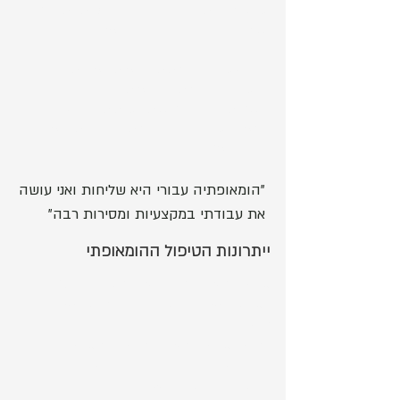
גם שיפור בתחומים אחרים בחייהם וזאת בתהליך
טיפולי אחד!!!
למידע נוסף...
נועה שגיא הומיאופתית קלאסית מוסמכת, חברה
באגודה להומאופתיה קלאסית,
מטפלת בקלינקה פרטית, בוגרת תואר ראשון
בפסיכולוגיה ולימודי הומאופתיה במכללת מדסין.
למידע נוסף...
"הומאופתיה עבורי היא שליחות ואני עושה
את עבודתי במקצעיות ומסירות רבה"
ייתרונות הטיפול ההומאופתי
טיפול הומאופתי מחזק את המערכת החיסונית
הטיבעית של גופך ועוזר בריפוי ומניעה של
מחלות!
במהלך טיפול הומאופתי מוצלח המטופלים
נזקקים לפחות ופחות תרופות רגילות
והתערבויות קונבנציונאליות.