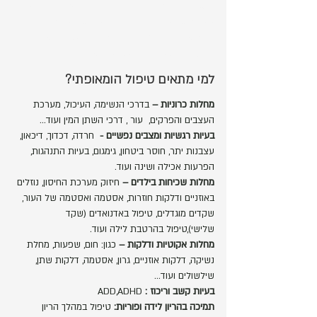
בטיפול המאופתימצבו הגופני הבריאותי והנפשי
של המטופל משתפרים בתהליך טיפולי אחד!
ההומאופתיה מסייעת גם במצבים שהרפואה
הקונבנציונאלית מתקשה לרפא.
למי מתאים טיפול הומאופתי?
מחלות כרוניות –
בדרכי הנשימה, העיכול, מערכת
העצבים והפרקים, עור , דרכי השתן המין ועוד...
בעיות רגשיות ומצבים נפשיים -
חרדה, דכדוך, דיכאון,
עצבנות יתר, חוסר ביטחון, גימגום, בעיות התנהגות,
הפרעות אכילה ושינה ועוד.
מחלות שכיחות בילדים –
חיזוק מערכת החיסון, נוזלים
באוזניים ודלקות חוזרות, אסטמה ואסטמה של העור,
שקדים מוגדלים, טיפול באדנואדים (שקד
שלישי),טיפול בהרטבת לילה ועוד.
מחלות אקוטיות ודלקות –
כגון: חום, שפעות, מחלת
נשיקה, דלקות אוזניים, גרון, אסטמה, דלקות שתן,
שילשולים ועוד...
בעיות קשב וריכוז :
ADD,ADHD
תמיכה בהריון לידה ופוריות:
טיפול במהלך הריון